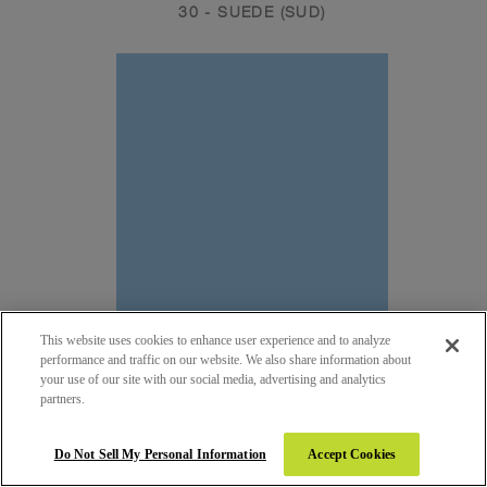
30 - SUEDE (SUD)
This website uses cookies to enhance user experience and to analyze
performance and traffic on our website. We also share information about
your use of our site with our social media, advertising and analytics
partners.
284 - OZONE
30 - SUEDE (SUD)
Do Not Sell My Personal Information
Accept Cookies